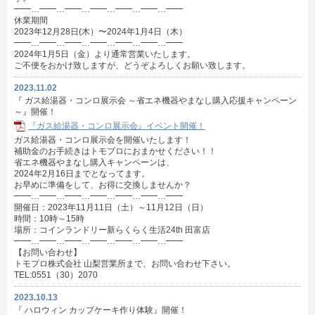
━━…━━…━━…━━…━━…━━…━━
休業期間
2023年12月28日(木）〜2024年1月4日（木）
━━…━━…━━…━━…━━…━━…━━
2024年1月5日（金）より通常営業いたします。
ご不便をおかけ致しますが、どうぞよろしくお願い致します。
2023.11.02
『 ガス給湯器・コンロ展示会 ～省エネ機器やまなし購入応援キャンペーン
～』開催！
『ガス給湯器・コンロ展示会』イベント開催！
ガス給湯器・コンロ展示会を開催いたします！
補助金のお手続きはトモプロにおまかせください！！
省エネ機器やまなし購入キャンペーンは、
2024年2月16日までとなってます。
お早めに準備をして、お得に交換しませんか？
━━…━━…━━…━━…━━…━━…━━
開催日：2023年11月11日（土）～11月12日（日）
時間：10時～15時
場所：コインランドリー新らくらく生活24th 田富店
━━…━━…━━…━━…━━…━━…━━
【お問い合わせ】
トモプロ株式会社 山梨営業所まで、お問い合わせ下さい。
TEL:0551（30）2070
2023.10.13
『 ハロウィン カップケーキ作り体験』開催！