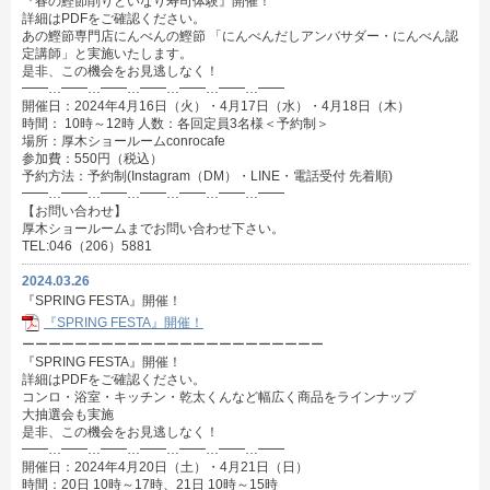
『春の鰹節削りといなり寿司体験』開催！
詳細はPDFをご確認ください。
あの鰹節専門店にんべんの鰹節 「にんべんだしアンバサダー・にんべん認
定講師」と実施いたします。
是非、この機会をお見逃しなく！
━━…━━…━━…━━…━━…━━…━━
開催日：2024年4月16日（火）・4月17日（水）・4月18日（木）
時間： 10時～12時 人数：各回定員3名様＜予約制＞
場所：厚木ショールームconrocafe
参加費：550円（税込）
予約方法：予約制(Instagram（DM）・LINE・電話受付 先着順)
━━…━━…━━…━━…━━…━━…━━
【お問い合わせ】
厚木ショールームまでお問い合わせ下さい。
TEL:046（206）5881
2024.03.26
『SPRING FESTA』開催！
『SPRING FESTA』開催！
ーーーーーーーーーーーーーーーーーーーーーーー
『SPRING FESTA』開催！
詳細はPDFをご確認ください。
コンロ・浴室・キッチン・乾太くんなど幅広く商品をラインナップ
大抽選会も実施
是非、この機会をお見逃しなく！
━━…━━…━━…━━…━━…━━…━━
開催日：2024年4月20日（土）・4月21日（日）
時間：20日 10時～17時、21日 10時～15時