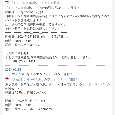
『トモプロ大感謝祭』イベント開催！
『トモプロ大感謝祭 ～日頃の感謝を込めて～』開催！
詳細はPDFをご確認ください。
日頃トモプロ神奈川西営業所をご利用になられているお客様へ感謝を込めて
イベントを開催致します！
たくさんのご来場特典を準備しております。
予約不要で、お気軽にお越しください♪
━━…━━…━━…━━…━━…━━…━━
開催日：2024年2月16日（金）・2月17日（土）
時間：10時～16時
場所：厚木ショールーム
━━…━━…━━…━━…━━…━━…━━
【お問い合わせ】
トモプロ株式会社 神奈川西営業所まで、お問い合わせ下さい。
TEL:046（222）1411
2024.01.25
『新生活に潤いを！みずカフェ』イベント開催！
『新生活に潤いを！みずカフェ』イベント開催！
カップ麺・お茶などお湯を沸かさずすぐ使用できる、ウォーターサーバーの
体験会です。
詳細はPDFをご確認ください。
━━…━━…━━…━━…━━…━━…━━
開催日：2024年2月9日（金）
時間：10時～16時
場所：厚木ショールームconrocafe
━━…━━…━━…━━…━━…━━…━━