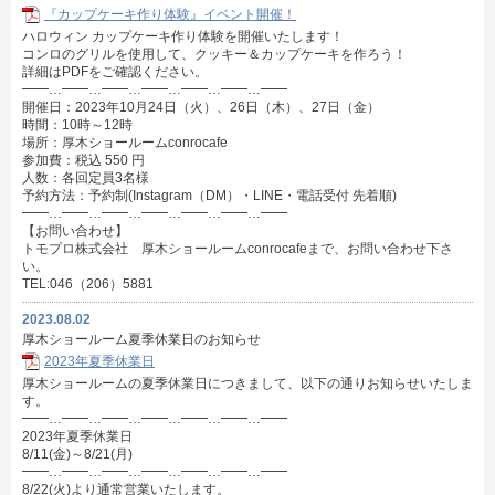
『カップケーキ作り体験』イベント開催！
ハロウィン カップケーキ作り体験を開催いたします！
コンロのグリルを使用して、クッキー＆カップケーキを作ろう！
詳細はPDFをご確認ください。
━━…━━…━━…━━…━━…━━…━━
開催日：2023年10月24日（火）、26日（木）、27日（金）
時間：10時～12時
場所：厚木ショールームconrocafe
参加費：税込 550 円
人数：各回定員3名様
予約方法：予約制(Instagram（DM）・LINE・電話受付 先着順)
━━…━━…━━…━━…━━…━━…━━
【お問い合わせ】
トモプロ株式会社 厚木ショールームconrocafeまで、お問い合わせ下さ
い。
TEL:046（206）5881
2023.08.02
厚木ショールーム夏季休業日のお知らせ
2023年夏季休業日
厚木ショールームの夏季休業日につきまして、以下の通りお知らせいたしま
す。
━━…━━…━━…━━…━━…━━…━━
2023年夏季休業日
8/11(金)～8/21(月)
━━…━━…━━…━━…━━…━━…━━
8/22(火)より通常営業いたします。