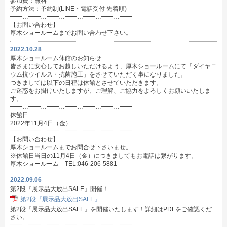
参加費：無料
予約方法：予約制(LINE・電話受付 先着順)
━━…━━…━━…━━…━━…━━…━━
【お問い合わせ】
厚木ショールームまでお問い合わせ下さい。
2022.10.28
厚木ショールーム休館のお知らせ
皆さまに安心してお越しいただけるよう、厚木ショールームにて「ダイヤニ
ウム抗ウイルス・抗菌施工」をさせていただく事になりました。
つきましては以下の日程は休館とさせていただきます。
ご迷惑をお掛けいたしますが、ご理解、ご協力をよろしくお願いいたしま
す。
━━…━━…━━…━━…━━…━━…━━
休館日
2022年11月4日（金）
━━…━━…━━…━━…━━…━━…━━
【お問い合わせ】
厚木ショールームまでお問合せ下さいませ。
※休館日当日の11月4日（金）につきましてもお電話は繋がります。
厚木ショールーム TEL:046-206-5881
2022.09.06
第2段『展示品大放出SALE』開催！
第2段『展示品大放出SALE』
第2段『展示品大放出SALE』を開催いたします！詳細はPDFをご確認くだ
さい。
━━…━━…━━…━━…━━…━━…━━