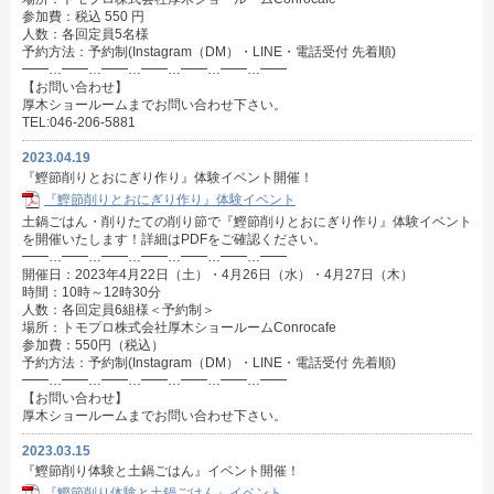
参加費：税込 550 円
人数：各回定員5名様
予約方法：予約制(Instagram（DM）・LINE・電話受付 先着順)
━━…━━…━━…━━…━━…━━…━━
【お問い合わせ】
厚木ショールームまでお問い合わせ下さい。
TEL:046-206-5881
2023.04.19
『鰹節削りとおにぎり作り』体験イベント開催！
『鰹節削りとおにぎり作り』体験イベント
土鍋ごはん・削りたての削り節で『鰹節削りとおにぎり作り』体験イベント
を開催いたします！詳細はPDFをご確認ください。
━━…━━…━━…━━…━━…━━…━━
開催日：2023年4月22日（土）・4月26日（水）・4月27日（木）
時間：10時～12時30分
人数：各回定員6組様＜予約制＞
場所：トモプロ株式会社厚木ショールームConrocafe
参加費：550円（税込）
予約方法：予約制(Instagram（DM）・LINE・電話受付 先着順)
━━…━━…━━…━━…━━…━━…━━
【お問い合わせ】
厚木ショールームまでお問い合わせ下さい。
2023.03.15
『鰹節削り体験と土鍋ごはん』イベント開催！
『鰹節削り体験と土鍋ごはん』イベント