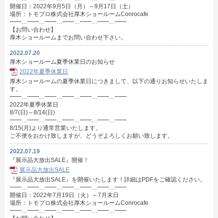
開催日：2022年9月5日（月）～9月17日（土）
場所：トモプロ株式会社厚木ショールームConrocafe
━━…━━…━━…━━…━━…━━…━━
【お問い合わせ】
厚木ショールームまでお問い合わせ下さい。
2022.07.20
厚木ショールーム夏季休業日のお知らせ
2022年夏季休業日
厚木ショールームの夏季休業日につきまして、以下の通りお知らせいたしま
す。
━━…━━…━━…━━…━━…━━…━━
2022年夏季休業日
8/7(日)～8/14(日)
━━…━━…━━…━━…━━…━━…━━
8/15(月)より通常営業いたします。
ご不便をおかけ致しますが、どうぞよろしくお願い致します。
2022.07.19
『展示品大放出SALE』開催！
展示品大放出SALE
『展示品大放出SALE』を開催いたします！詳細はPDFをご確認ください。
━━…━━…━━…━━…━━…━━…━━
開催日：2022年7月19日（火）～7月末日
場所：トモプロ株式会社厚木ショールームConrocafe
━━…━━…━━…━━…━━…━━…━━