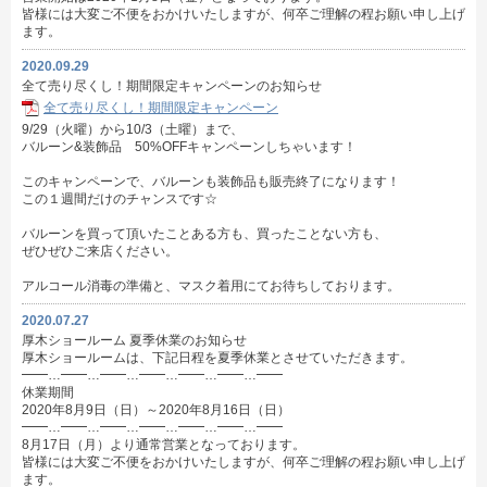
皆様には大変ご不便をおかけいたしますが、何卒ご理解の程お願い申し上げ
ます。
2020.09.29
全て売り尽くし！期間限定キャンペーンのお知らせ
全て売り尽くし！期間限定キャンペーン
9/29（火曜）から10/3（土曜）まで、
バルーン&装飾品 50%OFFキャンペーンしちゃいます！
このキャンペーンで、バルーンも装飾品も販売終了になります！
この１週間だけのチャンスです☆
バルーンを買って頂いたことある方も、買ったことない方も、
ぜひぜひご来店ください。
アルコール消毒の準備と、マスク着用にてお待ちしております。
2020.07.27
厚木ショールーム 夏季休業のお知らせ
厚木ショールームは、下記日程を夏季休業とさせていただきます。
━━…━━…━━…━━…━━…━━…━━
休業期間
2020年8月9日（日）～2020年8月16日（日）
━━…━━…━━…━━…━━…━━…━━
8月17日（月）より通常営業となっております。
皆様には大変ご不便をおかけいたしますが、何卒ご理解の程お願い申し上げ
ます。