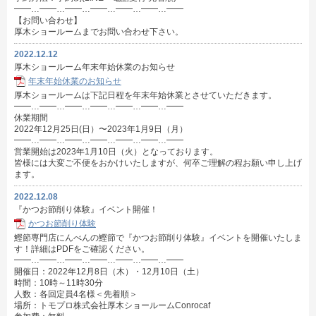
━━…━━…━━…━━…━━…━━…━━
【お問い合わせ】
厚木ショールームまでお問い合わせ下さい。
2022.12.12
厚木ショールーム年末年始休業のお知らせ
年末年始休業のお知らせ
厚木ショールームは下記日程を年末年始休業とさせていただきます。
━━…━━…━━…━━…━━…━━…━━
休業期間
2022年12月25日(日）〜2023年1月9日（月）
━━…━━…━━…━━…━━…━━…━━
営業開始は2023年1月10日（火）となっております。
皆様には大変ご不便をおかけいたしますが、何卒ご理解の程お願い申し上げ
ます。
2022.12.08
『かつお節削り体験』イベント開催！
かつお節削り体験
鰹節専門店にんべんの鰹節で『かつお節削り体験』イベントを開催いたしま
す！詳細はPDFをご確認ください。
━━…━━…━━…━━…━━…━━…━━
開催日：2022年12月8日（木）・12月10日（土）
時間：10時～11時30分
人数：各回定員4名様＜先着順＞
場所：トモプロ株式会社厚木ショールームConrocaf