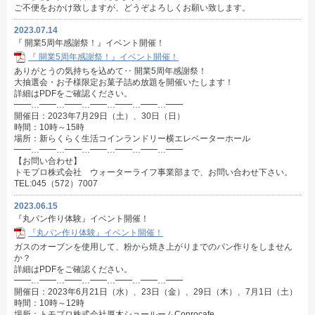
ご不便をおかけ致しますが、どうぞよろしくお願い致します。
2023.07.14
『 開業5周年感謝祭！』イベント開催！
『 開業5周年感謝祭！』イベント開催！
ありがとうの気持ちを込めて‥ 開業5周年感謝祭！
大抽選会・お子様限定お菓子詰め放題を開催いたします！
詳細はPDFをご確認ください。
━━…━━…━━…━━…━━…━━…━━
開催日：2023年7月29日（土）、30日（日）
時間：10時～15時
場所：新らくらく生活コインランドリー横エレベーターホール
━━…━━…━━…━━…━━…━━…━━
【お問い合わせ】
トモプロ株式会社 ウォーターライフ事業部まで、お問い合わせ下さい。
TEL:045（572）7007
2023.06.15
『丸パン作り体験』イベント開催！
『丸パン作り体験』イベント開催！
ガスのオーブンを使用して、粉から焼き上がりまでのパン作りをしません
か？
詳細はPDFをご確認ください。
━━…━━…━━…━━…━━…━━…━━
開催日：2023年6月21日（水）、23日（金）、29日（木）、7月1日（土）
時間：10時～12時
場所：トモプロ株式会社厚木ショールームConrocafe