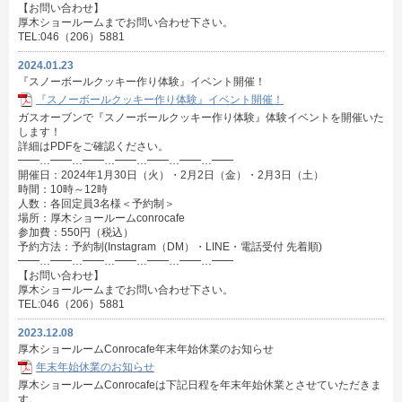
【お問い合わせ】
厚木ショールームまでお問い合わせ下さい。
TEL:046（206）5881
2024.01.23
『スノーボールクッキー作り体験』イベント開催！
『スノーボールクッキー作り体験』イベント開催！
ガスオーブンで『スノーボールクッキー作り体験』体験イベントを開催いた
します！
詳細はPDFをご確認ください。
━━…━━…━━…━━…━━…━━…━━
開催日：2024年1月30日（火）・2月2日（金）・2月3日（土）
時間：10時～12時
人数：各回定員3名様＜予約制＞
場所：厚木ショールームconrocafe
参加費：550円（税込）
予約方法：予約制(Instagram（DM）・LINE・電話受付 先着順)
━━…━━…━━…━━…━━…━━…━━
【お問い合わせ】
厚木ショールームまでお問い合わせ下さい。
TEL:046（206）5881
2023.12.08
厚木ショールームConrocafe年末年始休業のお知らせ
年末年始休業のお知らせ
厚木ショールームConrocafeは下記日程を年末年始休業とさせていただきま
す。