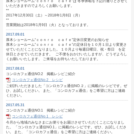
厚木ショールーム“ｃｏｎｒｏ ｃａｆｅ”は 冬季休暇を下記の通りとさせて
いただきますのでよろしくお願いします。
**
2017年12月30日（土）～2018年1月8日（月）
**
営業開始は2018年1月9日（火）となっております。
2017.09.01
厚木ショールーム“ｃｏｎｒｏ ｃａｆｅ”定休日変更のお知らせ
厚木ショールーム“ｃｏｎｒｏ ｃａｆｅ”の定休日を１０月１日より変更さ
せていただくことになりました。 １０月より毎週日曜日、祝・祭日 を定
休日とさせていただきます。 ご不便をおかけいたしますが、どうぞよろし
くお願いいたします。 ご来場をお待ちいたしております。
2017.08.01
コンロカフェ通信NO.2 掲載レシピご紹介
コンロカフェ通信No.2 レシピ
ご好評いただきました「コンロカフェ通信NO.２」に掲載のレシピです。ぜ
ひ、お試しください。 また、「コンロカフェ通信」をご希望に方はご連絡
ください。
2017.05.31
コンロカフェ通信NO.1 掲載レシピご紹介
コンロカフェ通信No.1 レシピ
今月から地域のみなさまにお便りをお届けさせていただくことになりまし
た。 「コンロカフェ通信NO.1」に掲載のレシピです。ぜひ、お試しくださ
い。 また、「コンロカフェ通信」をご希望に方はご連絡ください。