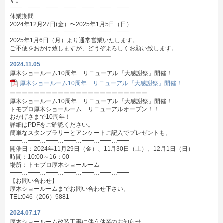
す。
━━…━━…━━…━━…━━…━━…━━
休業期間
2024年12月27日(金）〜2025年1月5日（日）
━━…━━…━━…━━…━━…━━…━━
2025年1月6日（月）より通常営業いたします。
ご不便をおかけ致しますが、どうぞよろしくお願い致します。
2024.11.05
厚木ショールーム10周年 リニューアル『大感謝祭』開催！
厚木ショールーム10周年 リニューアル『大感謝祭』開催！
ーーーーーーーーーーーーーーーーーーーーーーー
厚木ショールーム10周年 リニューアル『大感謝祭』開催！
トモプロ厚木ショールーム リニューアルオープン！！
おかげさまで10周年！
詳細はPDFをご確認ください。
簡単なスタンプラリーとアンケートご記入でプレゼントも。
━━…━━…━━…━━…━━…━━…━━
開催日：2024年11月29日（金）、11月30日（土）、12月1日（日）
時間：10:00～16：00
場所：トモプロ厚木ショールーム
━━…━━…━━…━━…━━…━━…━━
【お問い合わせ】
厚木ショールームまでお問い合わせ下さい。
TEL:046（206）5881
2024.07.17
厚木ショールーム改装工事に伴う休業のお知らせ